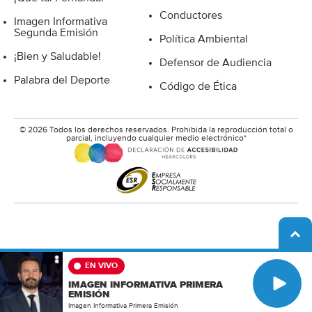
Conductores
Imagen Informativa
Segunda Emisión
Política Ambiental
¡Bien y Saludable!
Defensor de Audiencia
Palabra del Deporte
Código de Ética
© 2026 Todos los derechos reservados. Prohibida la reproducción total o
parcial, incluyendo cualquier medio electrónico*
A
b
r
i
EN VIVO
P
r
IMAGEN INFORMATIVA PRIMERA
l
EMISIÓN
a
Imagen Informativa Primera Emisión