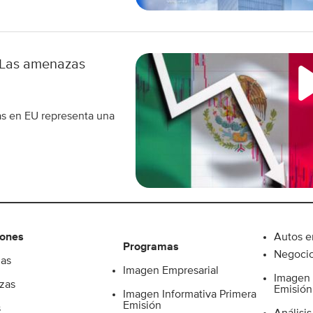
: Las amenazas
as en EU representa una
iones
Autos e
Programas
Negocio
ias
Imagen Empresarial
Imagen 
zas
Emisión
Imagen Informativa Primera
Emisión
s