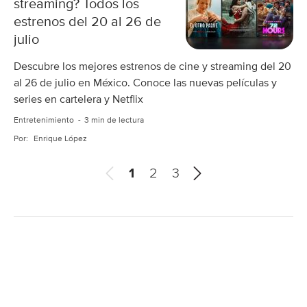
streaming? Todos los
estrenos del 20 al 26 de
julio
Descubre los mejores estrenos de cine y streaming del 20
al 26 de julio en México. Conoce las nuevas películas y
series en cartelera y Netflix
Entretenimiento
3 min de lectura
Por:
Enrique López
A
S
1
2
3
n
i
t
g
e
u
r
i
i
e
o
n
r
t
e