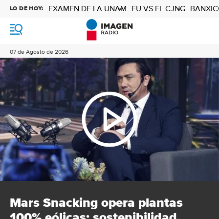
EXAMEN DE LA UNAM
EU VS EL CJNG
BANXIC
LO DE HOY:
M
e
n
07 de Agosto de 2026
ú
Mars Snacking opera plantas
100% eólicas; sostenibilidad,