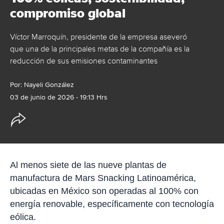
compromiso global
Víctor Marroquín, presidente de la empresa aseveró
que una de la principales metas de la compañía es la
reducción de sus emisiones contaminantes
Por:
Nayeli González
03 de junio de 2026 - 19:13 Hrs
O
p
c
i
o
n
e
Al menos siete de las nueve plantas de
s
manufactura de Mars Snacking Latinoamérica,
d
e
ubicadas en México son operadas al 100% con
c
energía renovable, específicamente con tecnología
o
m
eólica.
p