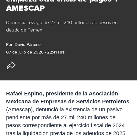
AMESCAP
Denuncia rezago de 27 mil 240 millones de pesos en
deuda de Pemex
Por:
David Páramo
07 de julio de 2026 - 22:41 Hrs
O
p
c
i
o
n
e
Rafael Espino, presidente de la Asociación
s
Mexicana de Empresas de Servicios Petroleros
d
e
(Amescap), denunció la existencia de un pasivo
c
pendiente por más de 27 mil 240 millones de
o
m
pesos correspondiente al ejercicio fiscal de 2024
p
a
tras la liquidación previa de los adeudos de 2025
r