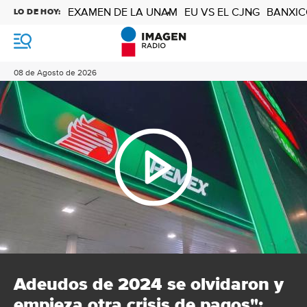
EXAMEN DE LA UNAM
EU VS EL CJNG
BANXIC
LO DE HOY:
M
e
n
08 de Agosto de 2026
ú
Adeudos de 2024 se olvidaron y
empieza otra crisis de pagos":