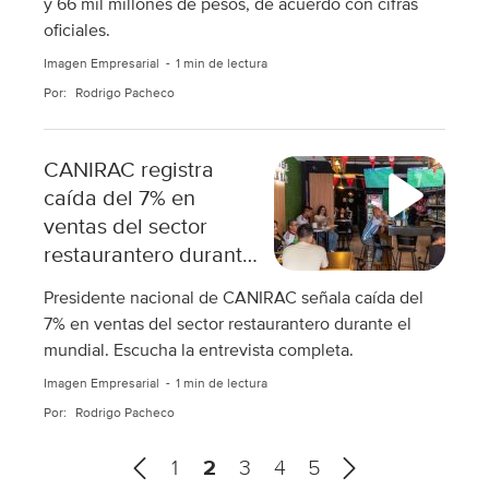
y 66 mil millones de pesos, de acuerdo con cifras
oficiales.
Imagen Empresarial
1 min de lectura
Por:
Rodrigo Pacheco
CANIRAC registra
caída del 7% en
ventas del sector
restaurantero durante
el mundial
Presidente nacional de CANIRAC señala caída del
7% en ventas del sector restaurantero durante el
mundial. Escucha la entrevista completa.
Imagen Empresarial
1 min de lectura
Por:
Rodrigo Pacheco
A
1
2
3
4
5
n