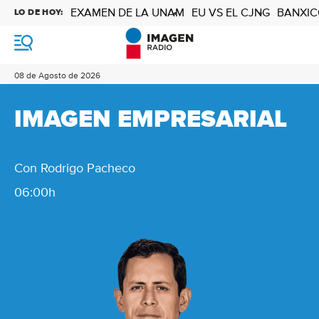
EXAMEN DE LA UNAM
EU VS EL CJNG
BANXIC
LO DE HOY:
M
e
n
08 de Agosto de 2026
ú
IMAGEN EMPRESARIAL
Con Rodrigo Pacheco
06:00h