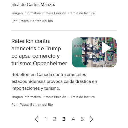
alcalde Carlos Manzo.
Imagen Informativa Primera Emisión
1 min de lectura
Por:
Pascal Beltrán del Río
Rebelión contra
aranceles de Trump
colapsa comercio y
turismo: Oppenheimer
Rebelión en Canadá contra aranceles
estadounidenses provoca caída drástica en
importaciones y turismo.
Imagen Informativa Primera Emisión
1 min de lectura
Por:
Pascal Beltrán del Río
A
1
2
3
4
5
n
S