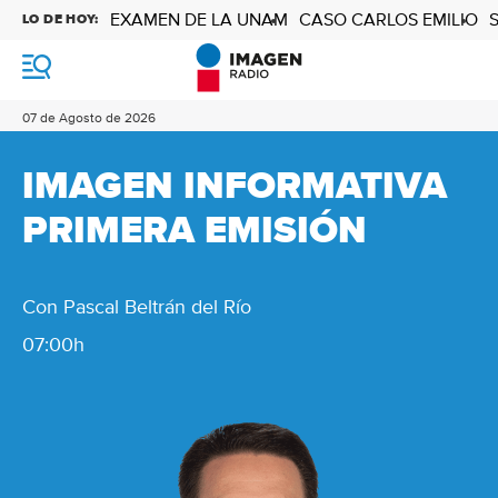
EXAMEN DE LA UNAM
CASO CARLOS EMILIO
LO DE HOY:
M
e
n
07 de Agosto de 2026
ú
IMAGEN INFORMATIVA
PRIMERA EMISIÓN
Con Pascal Beltrán del Río
07:00h