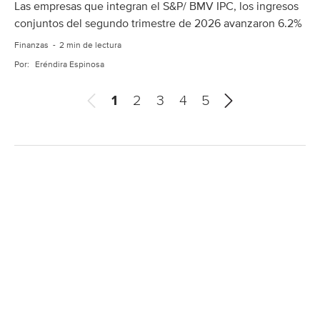
Las empresas que integran el S&P/ BMV IPC, los ingresos
conjuntos del segundo trimestre de 2026 avanzaron 6.2%
Finanzas
2 min de lectura
Por:
Eréndira Espinosa
A
S
1
2
3
4
5
n
i
t
g
e
u
r
i
i
e
o
n
r
t
e