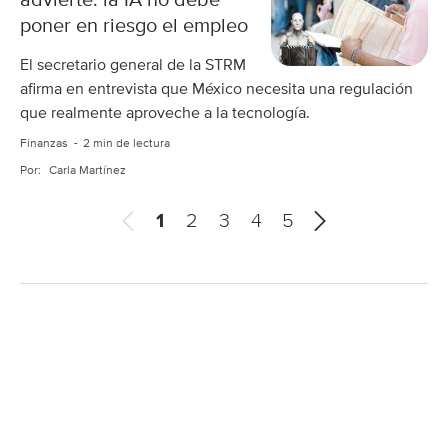
advierte: la IA no debe
poner en riesgo el empleo
El secretario general de la STRM
afirma en entrevista que México necesita una regulación
que realmente aproveche a la tecnología.
Finanzas
2 min de lectura
Por:
Carla Martínez
A
S
1
2
3
4
5
n
i
t
g
e
u
r
i
i
e
o
n
r
t
e