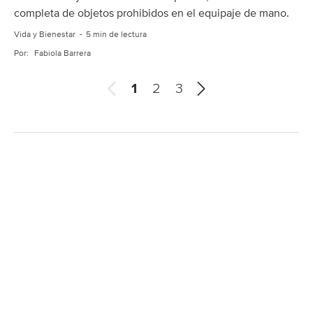
completa de objetos prohibidos en el equipaje de mano.
Vida y Bienestar
5 min de lectura
Por:
Fabiola Barrera
A
S
1
2
3
n
i
t
g
e
u
r
i
i
e
o
n
r
t
e