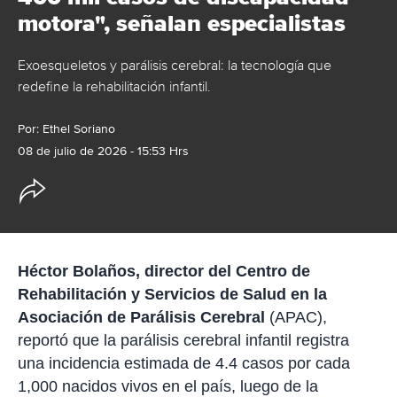
motora", señalan especialistas
Exoesqueletos y parálisis cerebral: la tecnología que
redefine la rehabilitación infantil.
Por:
Ethel Soriano
08 de julio de 2026 - 15:53 Hrs
O
p
c
i
o
n
e
Héctor Bolaños, director del Centro de
s
Rehabilitación y Servicios de Salud en la
d
e
Asociación de Parálisis Cerebral
(APAC),
c
reportó que la parálisis cerebral infantil registra
o
m
una incidencia estimada de 4.4 casos por cada
p
a
1,000 nacidos vivos en el país, luego de la
r