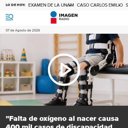
EXAMEN DE LA UNAM
CASO CARLOS EMILIO
LO DE HOY:
M
e
n
07 de Agosto de 2026
ú
"Falta de oxígeno al nacer causa
400 mil casos de discapacidad