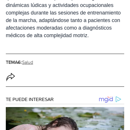
dinámicas lúdicas y actividades ocupacionales
complejas durante las sesiones de entrenamiento
de la marcha, adaptándose tanto a pacientes con
afectaciones moderadas como a diagnósticos
médicos de alta complejidad motriz.
TEMAS:
Salud
O
p
c
i
o
n
e