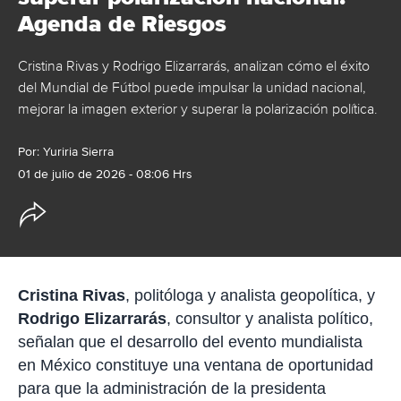
Agenda de Riesgos
Cristina Rivas y Rodrigo Elizarrarás, analizan cómo el éxito
del Mundial de Fútbol puede impulsar la unidad nacional,
mejorar la imagen exterior y superar la polarización política.
Por:
Yuriria Sierra
01 de julio de 2026 - 08:06 Hrs
O
p
c
i
o
n
e
Cristina Rivas
, politóloga y analista geopolítica, y
s
Rodrigo Elizarrarás
, consultor y analista político,
d
e
señalan que el desarrollo del evento mundialista
c
en México constituye una ventana de oportunidad
o
m
para que la administración de la presidenta
p