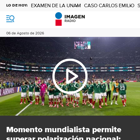
EXAMEN DE LA UNAM
CASO CARLOS EMILIO
LO DE HOY:
M
e
n
06 de Agosto de 2026
ú
Momento mundialista permite
superar polarización nacional: