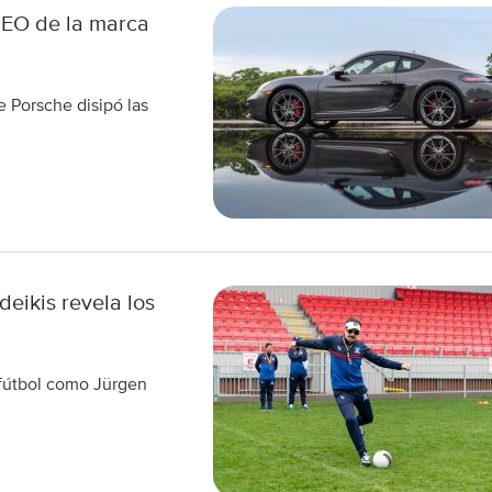
 CEO de la marca
e Porsche disipó las
eikis revela los
 fútbol como Jürgen