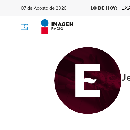
EX
07 de Agosto de 2026
LO DE HOY:
M
e
n
ú
J