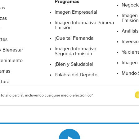
Programas
Negocio
ias
Imagen Empresarial
Imagen 
zas
Emisión
Imagen Informativa Primera
Emisión
s
Análisis
¡Que tal Fernanda!
tes
Inversio
Imagen Informativa
y Bienestar
Ya cierr
Segunda Emisión
tenimiento
Imagen
¡Bien y Saludable!
ramas
Mundo S
Palabra del Deporte
tura
otal o parcial, incluyendo cualquier medio electrónico*
P