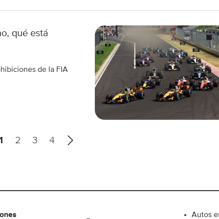
o, qué está
hibiciones de la FIA
S
1
2
3
4
i
g
u
i
e
n
t
iones
Autos e
e