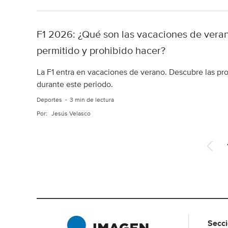
F1 2026: ¿Qué son las vacaciones de veran
permitido y prohibido hacer?
La F1 entra en vacaciones de verano. Descubre las pro
durante este periodo.
Deportes
3 min de lectura
Por:
Jesús Velasco
A
n
t
e
r
i
o
r
Secc