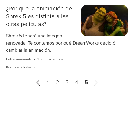
¿Por qué la animación de
Shrek 5 es distinta a las
otras películas?
Shrek 5 tendrá una imagen
renovada. Te contamos por qué DreamWorks decidió
cambiar la animación.
Entretenimiento
4 min de lectura
Por:
Karla Palacio
A
S
1
2
3
4
5
n
i
t
g
e
u
r
i
i
e
o
n
r
t
e