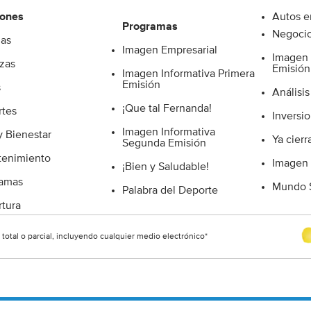
t
iones
Autos e
e
Programas
Negocio
ias
Imagen Empresarial
Imagen 
zas
Emisión
Imagen Informativa Primera
Emisión
s
Análisis
¡Que tal Fernanda!
tes
Inversio
Imagen Informativa
y Bienestar
Ya cierr
Segunda Emisión
tenimiento
Imagen
¡Bien y Saludable!
ramas
Mundo S
Palabra del Deporte
tura
otal o parcial, incluyendo cualquier medio electrónico*