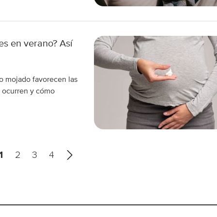
es en verano? Así
ño mojado favorecen las
é ocurren y cómo
S
1
2
3
4
i
g
u
i
e
n