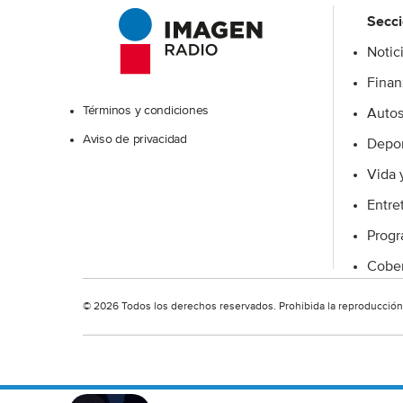
r
Secc
Notic
Excelsior
Finan
Términos y condiciones
Auto
Aviso de privacidad
Depor
Vida 
Entre
Prog
Cober
© 2026 Todos los derechos reservados. Prohibida la reproducción t