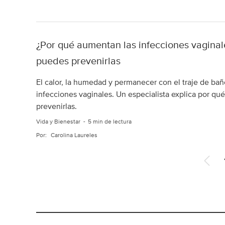
¿Por qué aumentan las infecciones vaginal
puedes prevenirlas
El calor, la humedad y permanecer con el traje de ba
infecciones vaginales. Un especialista explica por qu
prevenirlas.
Vida y Bienestar
5 min de lectura
Por:
Carolina Laureles
A
n
t
e
r
i
o