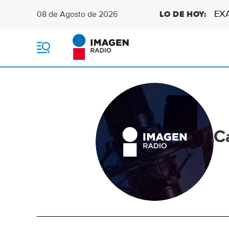
EX
08 de Agosto de 2026
LO DE HOY:
M
e
n
ú
C