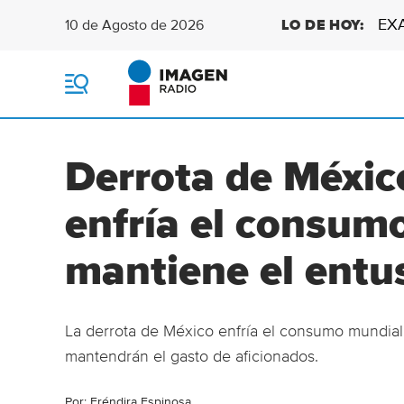
EX
10 de Agosto de 2026
LO DE HOY:
M
e
n
ú
Derrota de México
enfría el consumo
mantiene el ent
La derrota de México enfría el consumo mundiali
mantendrán el gasto de aficionados.
Por:
Eréndira Espinosa