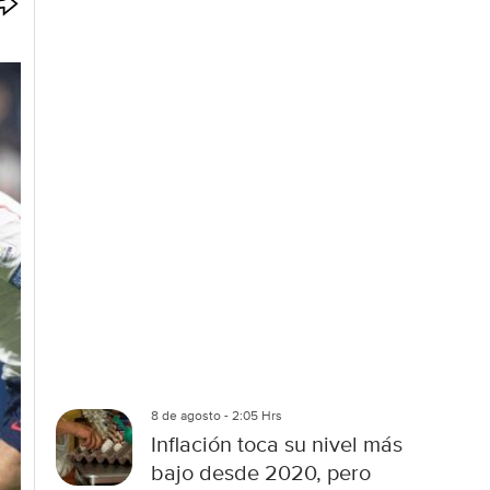
p
c
i
o
n
e
s
d
e
c
o
m
p
a
r
t
i
r
8 de agosto - 2:05 Hrs
Inflación toca su nivel más
bajo desde 2020, pero