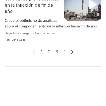
en la inflación de fin de
año
Crece el optimismo de analistas
sobre el comportamiento de la inflación hacia fin de año
Negocios en Imagen
1 min de lectura
Por:
Darío Celis
A
S
1
2
3
4
n
i
t
g
e
u
r
i
i
e
o
n
r
t
e