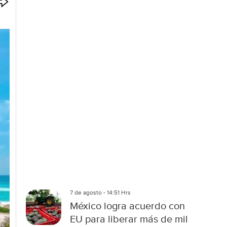
p
c
i
o
n
e
s
d
e
c
o
m
p
a
r
t
i
r
7 de agosto - 14:51 Hrs
México logra acuerdo con
EU para liberar más de mil