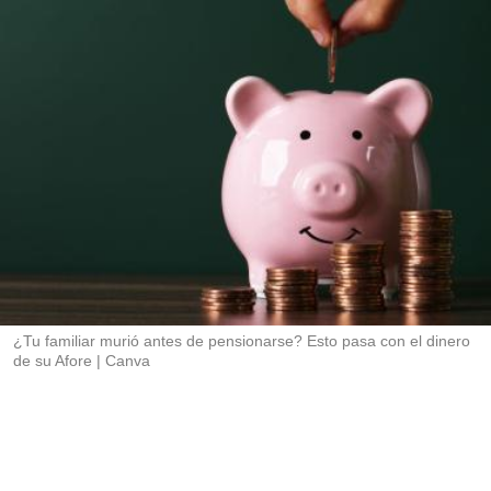
o
n
e
s
d
e
c
o
m
p
a
r
t
i
r
¿Tu familiar murió antes de pensionarse? Esto pasa con el dinero
de su Afore
Canva