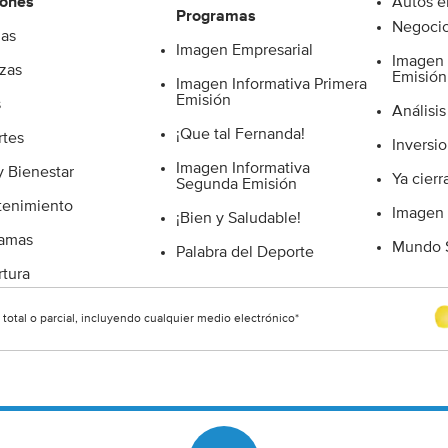
iones
Autos e
e
Programas
Negocio
ias
Imagen Empresarial
Imagen 
zas
Emisión
Imagen Informativa Primera
Emisión
s
Análisis
¡Que tal Fernanda!
tes
Inversio
Imagen Informativa
y Bienestar
Ya cierr
Segunda Emisión
tenimiento
Imagen
¡Bien y Saludable!
ramas
Mundo S
Palabra del Deporte
tura
otal o parcial, incluyendo cualquier medio electrónico*