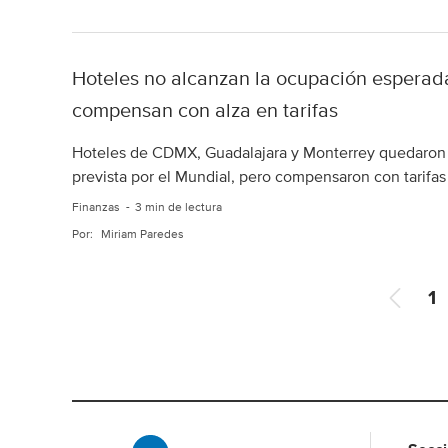
Hoteles no alcanzan la ocupación esperada
compensan con alza en tarifas
Hoteles de CDMX, Guadalajara y Monterrey quedaron 
prevista por el Mundial, pero compensaron con tarifas
Finanzas
3 min de lectura
Por:
Miriam Paredes
A
1
n
t
e
r
i
o
r