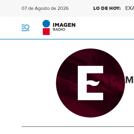
EX
07 de Agosto de 2026
LO DE HOY:
M
e
n
ú
M