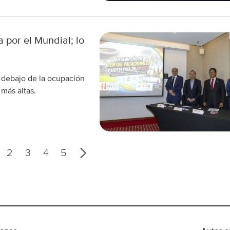
 por el Mundial; lo
debajo de la ocupación
 más altas.
S
2
3
4
5
i
g
u
i
e
n
t