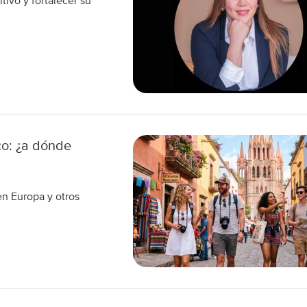
tivo y fortalecer su
co: ¿a dónde
en Europa y otros