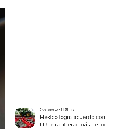
c
i
o
n
e
s
d
e
c
o
m
p
a
r
t
i
r
7 de agosto - 14:51 Hrs
México logra acuerdo con
EU para liberar más de mil