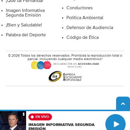
¡Que tal Fernanda!
Conductores
Imagen Informativa
Segunda Emisión
Política Ambiental
¡Bien y Saludable!
Defensor de Audiencia
Palabra del Deporte
Código de Ética
© 2026 Todos los derechos reservados. Prohibida la reproducción total o
parcial, incluyendo cualquier medio electrónico*
A
b
r
i
EN VIVO
P
r
IMAGEN INFORMATIVA SEGUNDA
l
EMISIÓN