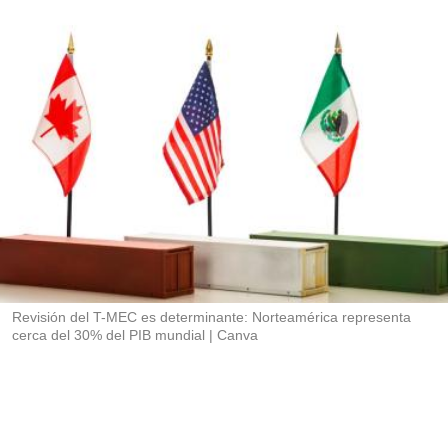
i
o
n
e
s
d
e
c
o
m
p
a
r
t
i
r
Revisión del T-MEC es determinante: Norteamérica representa
cerca del 30% del PIB mundial
Canva